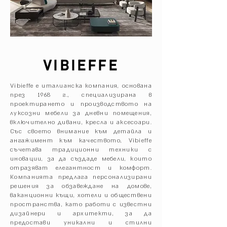
VIBIEFFE
Vibieffe е италианска компания, основана
през 1968 г., специализирана в
проектирането и производството на
луксозни мебели за дневни помещения,
включително дивани, кресла и аксесоари.
Със своето внимание към детайла и
ангажимент към качеството, Vibieffe
съчетава традиционни техники с
иновации, за да създаде мебели, които
отразяват елегантност и комфорт.
Компанията предлага персонализирани
решения за обзавеждане на домове,
ваканционни къщи, хотели и обществени
пространства, като работи с известни
дизайнери и архитекти, за да
предостави уникални и стилни