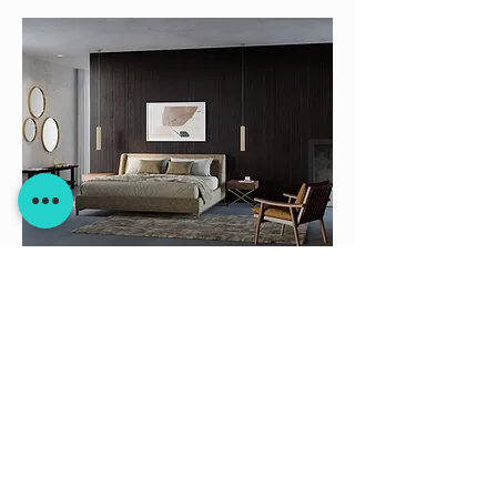
QUEEN
Техническата спецификация
можете да изтеглите тук:
ДИЗАЙН: Gianluigi Landoni