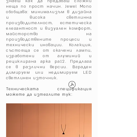
знаеш как да предаваш сложни
неща по прост начин.‎ Jewel Mono
обобщава: минимализъм в дизайна
и висока светлинна
производителност, естетическа
елегантност и визуален комфорт,
майсторство на
производствените процеси и
технически иновации.‎ Колекция,
състояща се от окачени лампи,
изработени от алуминий и
рециклирана арка pa12.‎ Предлага
се в различни версии.‎ Вграден
димируем или недимируем LED
светлинен източник.‎
Техническата спецификация
можете да изтеглите тук: