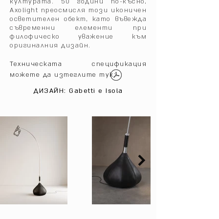
културата. 50 години по-късно,
Axolight преосмисля този иконичен
осветителен обект, като въвежда
съвременни елементи при
филофическо уважение към
оригиналния дизайн.
Техническата спецификация
можете да изтеглите тук:
ДИЗАЙН:
Gabetti e Isola