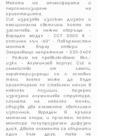
Мекота на атмосферата и
персонализиране на
ориентацията.‎
Cut изразява изискан дизайн и
емоционална светлина, която не
заслепява, а нежно обгръща.‎ -
Вграден модул - CCT 3000 K -
оптичен лъч ~60° - Повърхностен
монтаж върху отвори -
Захранващо напрежение ~ 220-240V
- Режим на превключване: вкл.-
изкл - Алуминиев корпус Cut е
семейство от лампи,
характеризиращи се с основно
тяло, което може да бъде
ориентирано по стабилен начин в
няколко позиции.‎ Лазерно
изрязана алуминиева структура,
сгъната на няколко точки,
свързва два елемента: светлинен
източник, вграден в кръгла
метална опора, и пръстен, който
монтира полупрозрачен дифузен
диск.‎ Двата елемента са обърнати
един към друг, така че