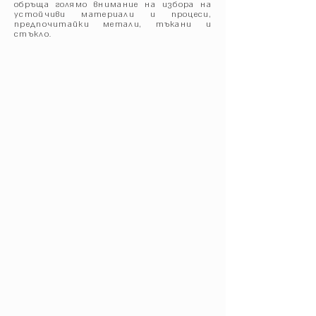
обръща голямо внимание на избора на
устойчиви материали и процеси,
предпочитайки метали, тъкани и
стъкло.