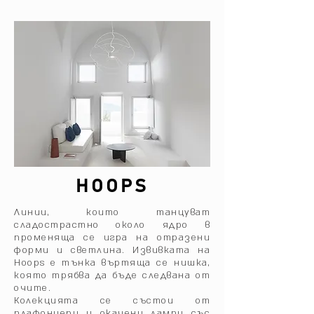
HOOPS
Линии, които танцуват
сладострастно около ядро ​​в
променяща се игра на отразени
форми и светлина.‎ Извивката на
Hoops е тънка въртяща се нишка,
която трябва да бъде следвана от
очите.‎
Колекцията се състои от
плафониери и окачени лампи със