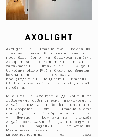
AXOLIGHT
Axolight е италианска компания,
специализирана в проектирането и
производството на висококачествени
декоративни осветителни тела с
характерен италиански дизайн.
Основана около 1996 г. близо до Венеция,
компанията разполага с
производствени мощности в Италия и
САЩ и е представена в около 90 държави
по света.
Мисията на Axolight е да комбинира
съвременни осветителни технологии с
дизайн и ръчна изработка, типични за
най-доброто от италианското
производство. Във фабриката си в Scorzè
– Венеция, компанията създава
дизайнерски лампи в различни размери
и за различни приложения.
Многофункционалността и
многомерността са сред