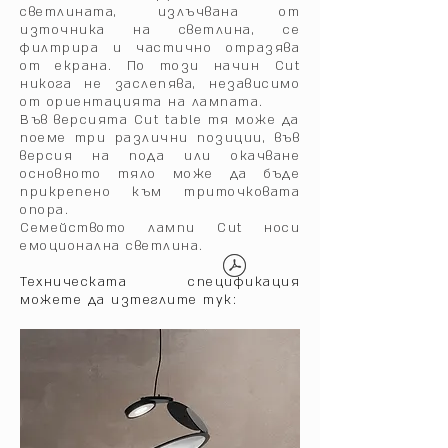
светлината, излъчвана от
източника на светлина, се
филтрира и частично отразява
от екрана.‎ По този начин Cut
никога не заслепява, независимо
от ориентацията на лампата.‎
Във версията Cut table тя може да
поеме три различни позиции, във
версия на пода или окачване
основното тяло може да бъде
прикрепено към триточковата
опора.‎
Семейството лампи Cut носи
емоционална светлина.
Техническата спецификация
можете да изтеглите тук: