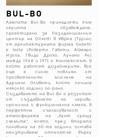
BUL-BO
Лампата Bul-Bo принадлежи към
серията обзавеждане,
проектирано за Резиденциалния
център на Olivetti в Ивреа (Турин)
от архитектурната фирма Gabetti
e Isola (Роберто Габети, Аймаро
Изола, Гвидо Дроко, Лучано Ре)
между 1968 и 1971 г. Контекстът, в
който работят дизайнерите, все
още е силно повлиян от
просветленото мислене на
Адриано Оливети, който почина
няколко години по-рано.
Създаването на Bul-Bo е резултат
от създаването на игрива,
иронична и функционална лампа, в
перфектна съгласуваност с
атмосферата на „бунт срещу
схемите“, която, през втората
половина на 60-те години, оставя
неизтриваем отпечатък върху