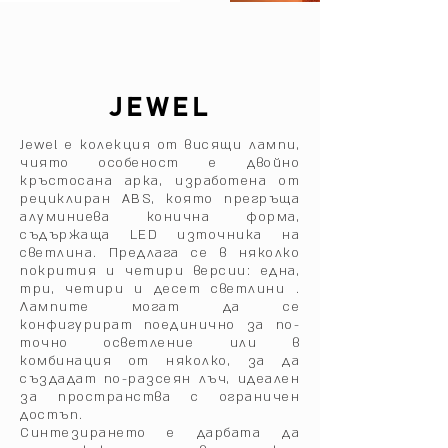
JEWEL
Jewel е колекция от висящи лампи,
чиято особеност е двойно
кръстосана арка, изработена от
рециклиран ABS, която прегръща
алуминиева конична форма,
съдържаща LED източника на
светлина.‎ Предлага се в няколко
покрития и четири версии: една,
три, четири и десет светлини .‎
Лампите могат да се
конфигурират поединично за по-
точно осветление или в
комбинация от няколко, за да
създадат по-разсеян лъч, идеален
за пространства с ограничен
достъп.‎
Синтезирането е дарбата да