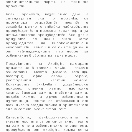
отличителните черти на техните
продукти.
Всеки продукт, независимо дали е
стандартен или по поръчка, се
проектира, разработва, тества и
сглобява ръчно, спазвайки най-добрите
производствени процеси, характерни за
италианското производство. Axolight е
призната по целия свят като
производител на висококачествени
декоративни лампи и се счита за един
от най-надеждните партньори за
осветление в своята пазарна ниша.
Продуктите на Axolight намират
приложение в хотели, малки и големи
обществени места (молове, летища,
театри), офис сгради, барове,
ресторанти и частни домове.
Колекциите включват дизайнерски
полилеи, стенни лампи, настолни
лампи, висящи лампи, таванни лампи,
подови лампи и други осветителни
източници, които са съвременни от
техническа гледна точка и притежават
силна естетическа стойност.
Качеството, функционалността и
елегантността са отличителни черти
на лампите и осветителните системи,
произведени от Axolight. Компанията