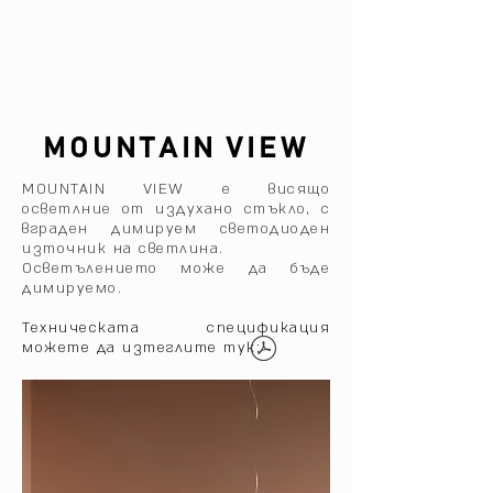
MOUNTAIN VIEW
MOUNTAIN VIEW е висящо
осветлние от издухано стъкло‎, с
вграден димируем светодиоден
източник на светлина.
Осветълението може да бъде
димируемо.
Техническата спецификация
можете да изтеглите тук: