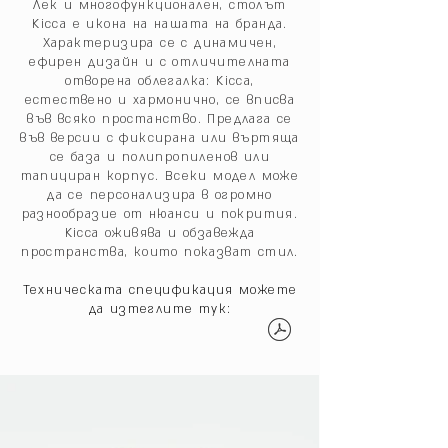
Лек и многофункционален, столът
Kicca е икона на нашата на бранда.
Характеризира се с динамичен,
ефирен дизайн и с отличителната
отворена облегалка: Kicca,
естествено и хармонично, се вписва
във всяко простанство. Предлага се
във версии с фиксирана или въртяща
се база и полипропиленов или
тапициран корпус. Всеки модел може
да се персонализира в огромно
разнообразие от нюанси и покрития.
Kicca оживява и обзавежда
пространства, които показват стил.
Техническата спецификация можете
да изтеглите тук: