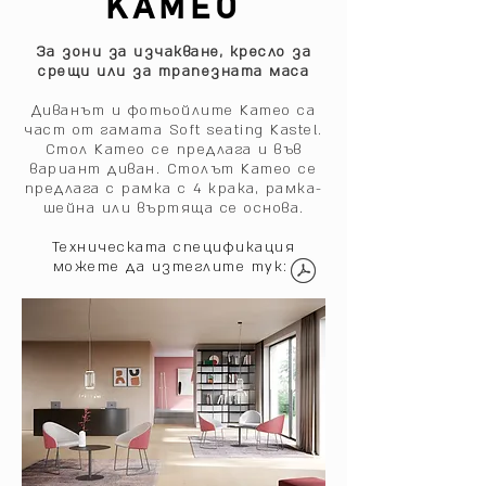
KAMEO
За зони за изчакване, кресло за
срещи или за трапезната маса
Диванът и фотьойлите Kameo са
част от гамата Soft seating Kastel.
Стол Kameo се предлага и във
вариант диван. Столът Kameo се
предлага с рамка с 4 крака, рамка-
шейна или въртяща се основа.
Техническата спецификация
можете да изтеглите тук: