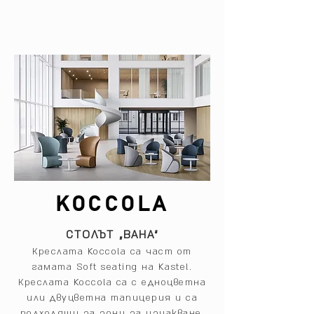
KOCCOLA
СТОЛЪТ „ВАНА“
Креслата Koccola са част от
гамата Soft seating на Kastel.
Креслата Koccola са с едноцветна
или двуцветна тапицерия и са
подходящи за зони за изчакване,