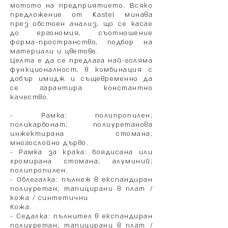
мотото на предприятието. Всяко
предложение от Kastel минава
през обстоен анализ, що се касае
до ергономия, съотношение
форма-пространство, подбор на
материали и цветове.
Целта е да се предлага най-голяма
функционалност, в комбинация с
добър имидж и същевременно да
се гарантира константно
качество.
- Рамка: полипропилен;
поликарбонат; полиуретанова
инжектирана стомана;
многослойно дърво.
- Рамка за крака: боядисана или
хромирана стомана; алуминий;
полипропилен.
- Облегалка: пълнеж в експандиран
полиуретан; тапицирани в плат /
кожа / синтетични
Кожа.
- Седалка: пълнител в експандиран
полиуретан; тапицирани в плат /