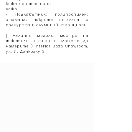
кожа / синтетични
Кожа.
- Подлакътник: полипропилен;
стомана; покрита стомана с
полиуретан; алуминий; тапициран
| Налични модели, мостри на
текстили и финиши, можете да
намерите в Interior Dada Showroom,
ул. И. Денкоглу 2