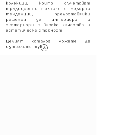
колекции, които съчетават
традиционни техники с модерни
тенденции, предоставяйки
решения за интериори и
екстериори с високо качество и
естетическа стойност.
Целият каталог можете да
изтеглите тук: