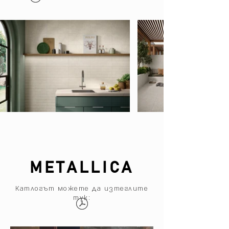
METALLICA
Катлогът можете да изтеглите
тук: