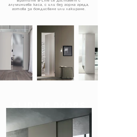
Вратите B-Line се доставят с
алуминиева каса, с или без горна греда,
готова за боядисване или лакиране.
SLIDING DOORS