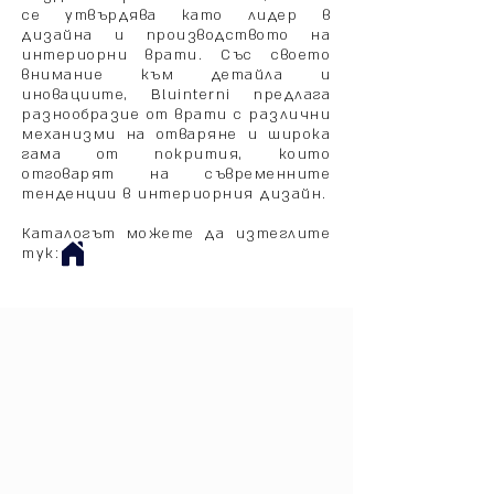
се утвърдява като лидер в
дизайна и производството на
интериорни врати. Със своето
внимание към детайла и
иновациите, Bluinterni предлага
разнообразие от врати с различни
механизми на отваряне и широка
гама от покрития, които
отговарят на съвременните
тенденции в интериорния дизайн.
Каталогът можете да изтеглите
тук: