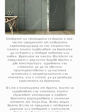
Отворът на люлеещата се врата е най-
често срещаният от отворите,
характеризиращ се със странични
панти, които позволяват на вратата
да се върти и отваря навътре или
навън. Вратите на панти Bluinterni се
предлагат с различни видове врати и
две конструкции: изравнени със
стената, за да се увеличи
пространството с изчистена
естетика и непрекъснатост със
стената, или с стълб, за да рамкира
красотата на вратата.
B-Line е колекцията от врати, които се
изравняват със стената, които
украсяват интериора и правят
вратата разпознаваем и уникален
елемент от този вид. Всеки модел
врата B-Line се предлага с отваряне с
дърпане или отваряне с натискане.